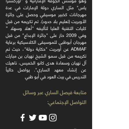
وهو مؤسس الجوقة الإماراتية و "أوركسترا
ياس" مثل الساري دولة الإمارات في عدة
مهرجانات كخبير موسيقي وحصل على جائزة
الأوبريت (تعليم بلا حدود). تم تكريمه من قبل
كليات التقنية العليا لتأليفه "أهلا وسهلا ”
وفي 2009 حاز على "جائزة الإبداع" من قبل
مهرجان أبوظبي للموسيقى الكلاسيكية برعاية
ADMAF عن أوبريت "حكاية دولة"، حيث تم
تكريمه من قبل سمو الشيخ نهيان بن مبارك
آل نهيان وسعادة هدى كانو الخميس، ناهيك
عن إنشاء معهد الساري". يواصل حالياً
التدريس في بيت العود في أبو ظبي
متابعة فيصل الساري عبر وسائل
التواصل الإجتماعي: