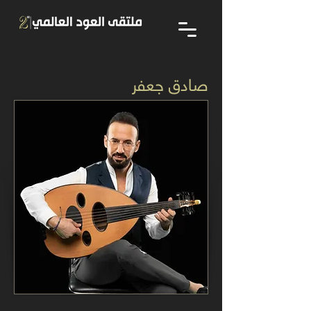
صادق جعفر